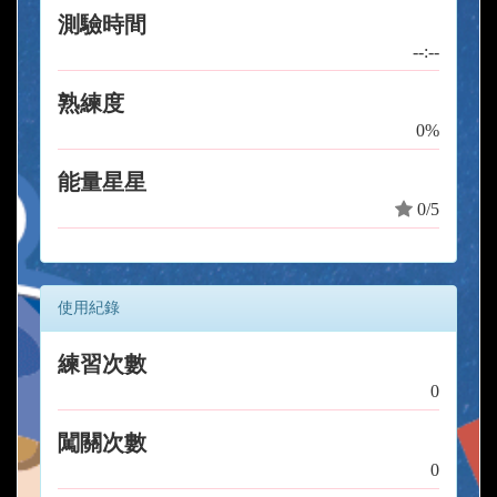
測驗時間
--:--
熟練度
0%
能量星星
0/5
使用紀錄
練習次數
0
闖關次數
0