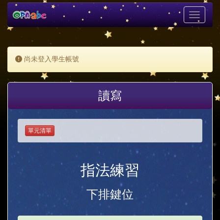
Toggle
navigati
尚未登入學生帳號
讀寫
單元清單
指法練習
下排鍵位