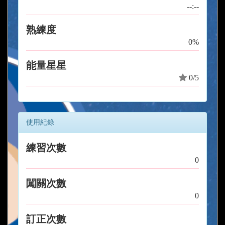
--:--
熟練度
0%
能量星星
0/5
使用紀錄
練習次數
0
闖關次數
0
訂正次數