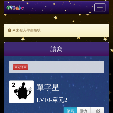
Toggle
navigati
尚未登入學生帳號
讀寫
單元清單
單字星
LV10-單元2
讀寫
聽力
口說