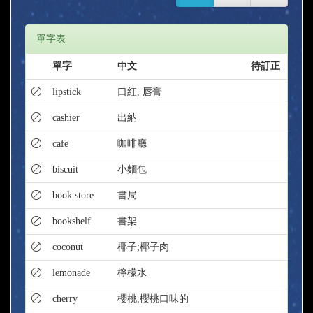
單字表
單字
中文
待訂正
lipstick
口紅, 唇膏
cashier
出納
cafe
咖啡廳
biscuit
小麵包
book store
書局
bookshelf
書架
coconut
椰子;椰子肉
lemonade
檸檬水
cherry
櫻桃,櫻桃口味的