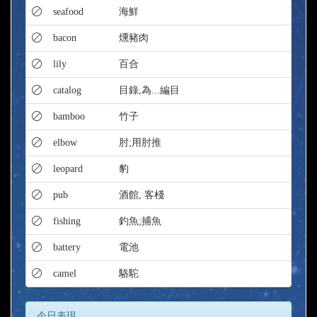
seafood
海鮮
bacon
燻豬肉
lily
百合
catalog
目錄,為...編目
bamboo
竹子
elbow
肘;用肘推
leopard
豹
pub
酒館, 客棧
fishing
釣魚;捕魚
battery
電池
camel
駱駝
今日表現