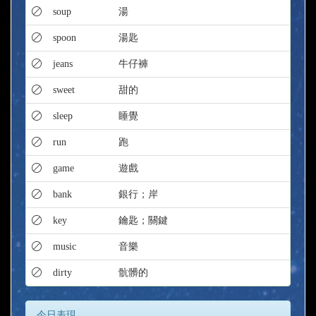
soup
湯
spoon
湯匙
jeans
牛仔褲
sweet
甜的
sleep
睡覺
run
跑
game
遊戲
bank
銀行；岸
key
鑰匙；關鍵
music
音樂
dirty
骯髒的
今日表現