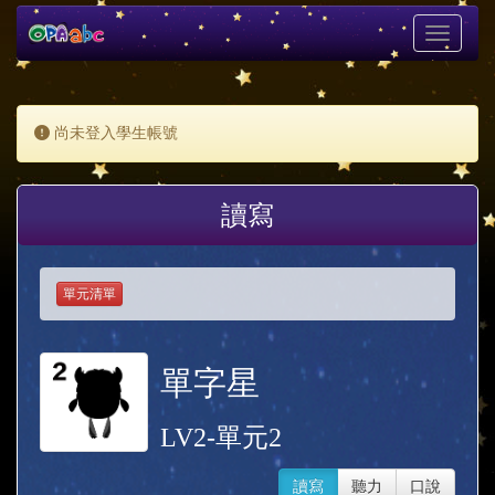
Toggle
navigati
尚未登入學生帳號
讀寫
單元清單
單字星
LV2-單元2
讀寫
聽力
口說