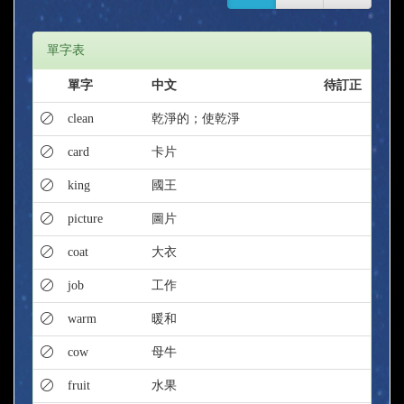
單字表
單字
中文
待訂正
clean
乾淨的；使乾淨
card
卡片
king
國王
picture
圖片
coat
大衣
job
工作
warm
暖和
cow
母牛
fruit
水果