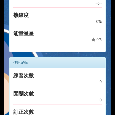
--:--
熟練度
0%
能量星星
0/5
使用紀錄
練習次數
0
闖關次數
0
訂正次數