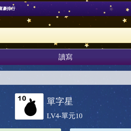
富豪排行
讀寫
單字星
LV4-單元10