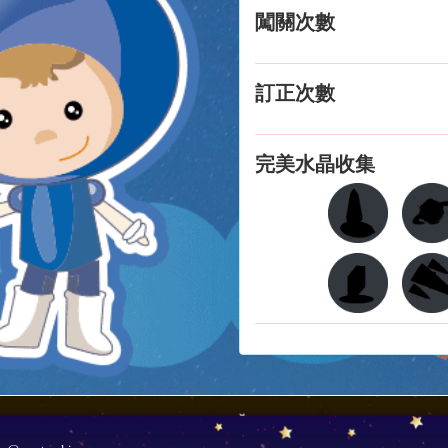
闖關次數
訂正次數
完美水晶收集