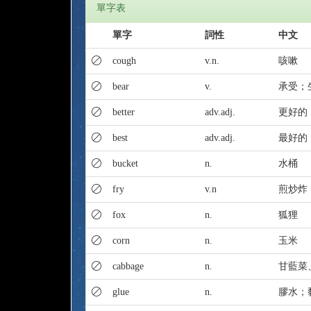
單字表
單字
詞性
中文
cough
v.n.
咳嗽
bear
v.
承受；
better
adv.adj.
更好的
best
adv.adj.
最好的
bucket
n.
水桶
fry
v.n
煎炒炸
fox
n.
狐狸
corn
n.
玉米
cabbage
n.
甘藍菜
glue
n.
膠水；