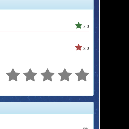
x 0
x 0