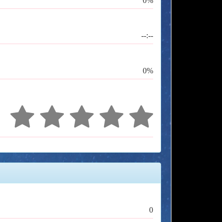
0%
--:--
0%
0