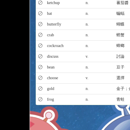
ketchup
n.
蕃茄醬
bat
n.
蝙蝠
butterfly
n.
蝴蝶
crab
n.
螃蟹
cockroach
n.
蟑螂
discuss
v.
討論
bean
n.
豆子
choose
v.
選擇
gold
n.
金子；
frog
n.
青蛙