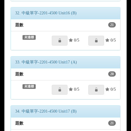
32. 中級單字-2201-4500 Unit16 (B)
題數
21
未達標
0/5
0/5
33. 中級單字-2201-4500 Unit17 (A)
題數
20
未達標
0/5
0/5
34. 中級單字-2201-4500 Unit17 (B)
題數
21