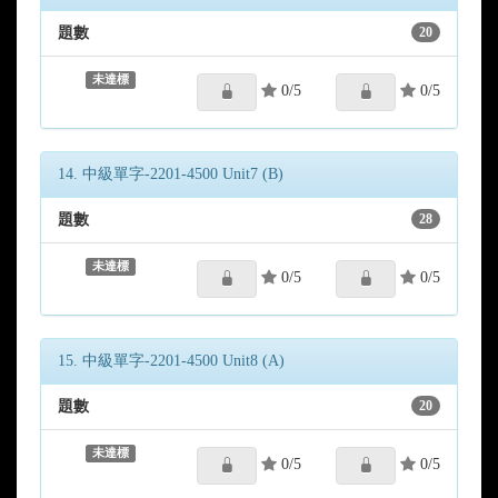
題數
20
未達標
0/5
0/5
14. 中級單字-2201-4500 Unit7 (B)
題數
28
未達標
0/5
0/5
15. 中級單字-2201-4500 Unit8 (A)
題數
20
未達標
0/5
0/5