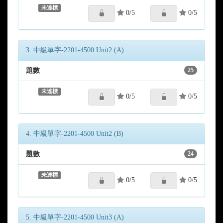
未達標
0/5
0/5
3. 中級單字-2201-4500 Unit2 (A)
題數
25
未達標
0/5
0/5
4. 中級單字-2201-4500 Unit2 (B)
題數
24
未達標
0/5
0/5
5. 中級單字-2201-4500 Unit3 (A)