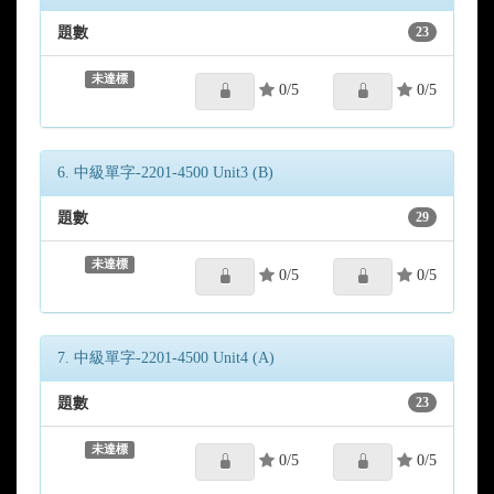
題數
23
未達標
0/5
0/5
6. 中級單字-2201-4500 Unit3 (B)
題數
29
未達標
0/5
0/5
7. 中級單字-2201-4500 Unit4 (A)
題數
23
未達標
0/5
0/5