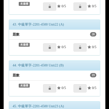
未達標
0/5
0/5
43. 中級單字-2201-4500 Unit22 (A)
題數
20
未達標
0/5
0/5
44. 中級單字-2201-4500 Unit22 (B)
題數
19
未達標
0/5
0/5
45. 中級單字-2201-4500 Unit23 (A)