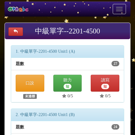
Toggle
navigati
中級單字--2201-4500
1. 中級單字-2201-4500 Unit1 (A)
題數
27
聽力
讀寫
口說
短
短
0/5
0/5
未達標
2. 中級單字-2201-4500 Unit1 (B)
題數
24