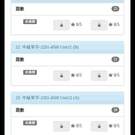
題數
25
未達標
0/5
0/5
22. 中級單字-2201-4500 Unit11 (B)
題數
21
未達標
0/5
0/5
23. 中級單字-2201-4500 Unit12 (A)
題數
20
未達標
0/5
0/5