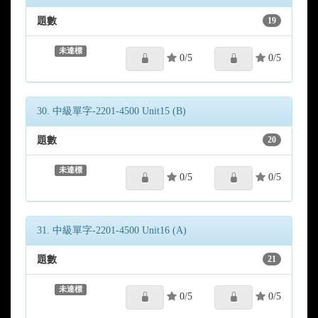
題數
19
未達標
0/5
0/5
30. 中級單字-2201-4500 Unit15 (B)
題數
20
未達標
0/5
0/5
31. 中級單字-2201-4500 Unit16 (A)
題數
21
未達標
0/5
0/5