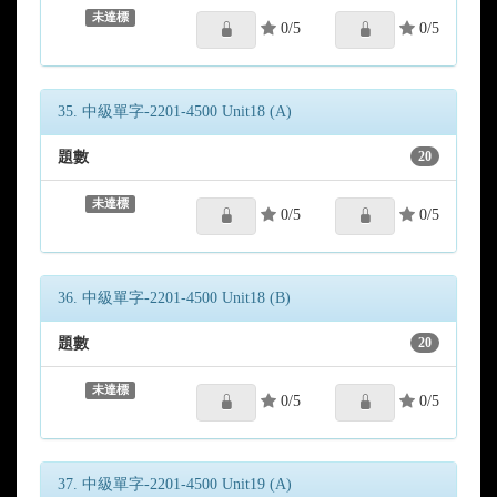
未達標
0/5
0/5
35. 中級單字-2201-4500 Unit18 (A)
題數
20
未達標
0/5
0/5
36. 中級單字-2201-4500 Unit18 (B)
題數
20
未達標
0/5
0/5
37. 中級單字-2201-4500 Unit19 (A)