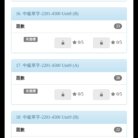
16. 中級單字-2201-4500 Unit8 (B)
題數
23
未達標
0/5
0/5
17. 中級單字-2201-4500 Unit9 (A)
題數
20
未達標
0/5
0/5
18. 中級單字-2201-4500 Unit9 (B)
題數
22