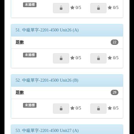
未達標
0/5
0/5
51. 中級單字-2201-4500 Unit26 (A)
題數
22
未達標
0/5
0/5
52. 中級單字-2201-4500 Unit26 (B)
題數
29
未達標
0/5
0/5
53. 中級單字-2201-4500 Unit27 (A)