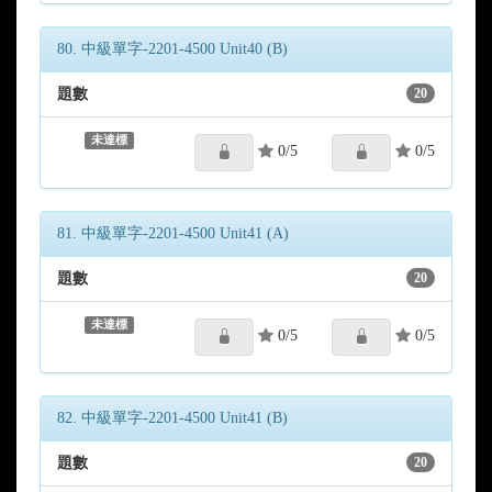
80. 中級單字-2201-4500 Unit40 (B)
題數
20
未達標
0/5
0/5
81. 中級單字-2201-4500 Unit41 (A)
題數
20
未達標
0/5
0/5
82. 中級單字-2201-4500 Unit41 (B)
題數
20