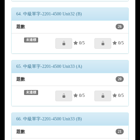
64. 中級單字-2201-4500 Unit32 (B)
題數
26
未達標
0/5
0/5
65. 中級單字-2201-4500 Unit33 (A)
題數
20
未達標
0/5
0/5
66. 中級單字-2201-4500 Unit33 (B)
題數
21