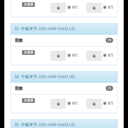
未達標
0/5
0/5
83. 中級單字-2201-4500 Unit42 (A)
題數
19
未達標
0/5
0/5
84. 中級單字-2201-4500 Unit42 (B)
題數
21
未達標
0/5
0/5
85. 中級單字-2201-4500 Unit43 (A)