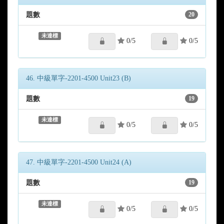
題數
20
未達標
0/5
0/5
46. 中級單字-2201-4500 Unit23 (B)
題數
19
未達標
0/5
0/5
47. 中級單字-2201-4500 Unit24 (A)
題數
19
未達標
0/5
0/5