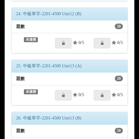
24. 中級單字-2201-4500 Unit12 (B)
題數
20
未達標
0/5
0/5
25. 中級單字-2201-4500 Unit13 (A)
題數
20
未達標
0/5
0/5
26. 中級單字-2201-4500 Unit13 (B)
題數
20