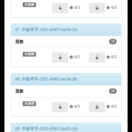
未達標
0/5
0/5
67. 中級單字-2201-4500 Unit34 (A)
題數
19
未達標
0/5
0/5
68. 中級單字-2201-4500 Unit34 (B)
題數
20
未達標
0/5
0/5
69. 中級單字-2201-4500 Unit35 (A)