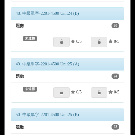
48. 中級單字-2201-4500 Unit24 (B)
題數
20
未達標
0/5
0/5
49. 中級單字-2201-4500 Unit25 (A)
題數
24
未達標
0/5
0/5
50. 中級單字-2201-4500 Unit25 (B)
題數
23