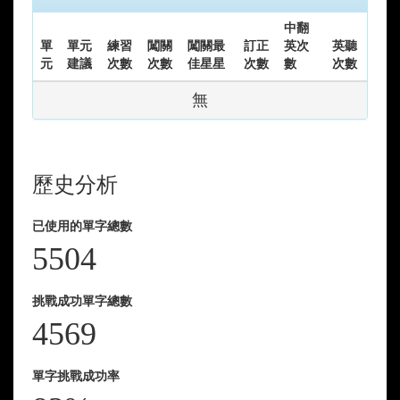
中翻
單
單元
練習
闖關
闖關最
訂正
英次
英聽
元
建議
次數
次數
佳星星
次數
數
次數
無
歷史分析
已使用的單字總數
5504
挑戰成功單字總數
4569
單字挑戰成功率