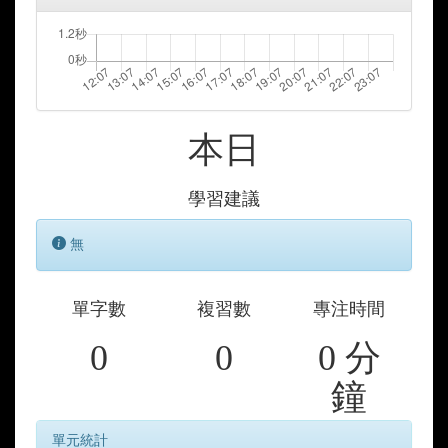
本日
學習建議
無
單字數
複習數
專注時間
0
0
0 分
鐘
單元統計