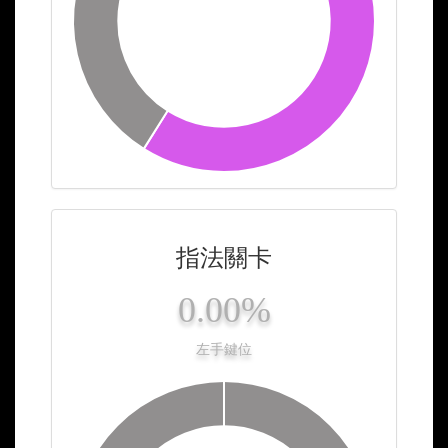
指法關卡
0.00%
左手鍵位