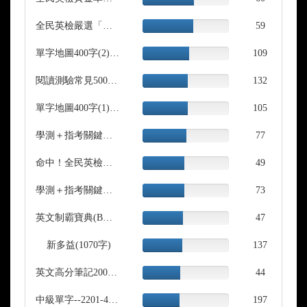
Complete
全民英檢嚴選「中級」單字(200單)
59.00%
59
Complete
單字地圖400字(2)-高中、中級、中高級、雅思
54.50%
109
Complete
閱讀測驗常見500單字-高中、中級、多益
52.80%
132
Complete
單字地圖400字(1)-高中、中級、中高級、雅思
52.50%
105
Complete
學測＋指考關鍵字單字(下)300單字
51.33%
77
Complete
命中！全民英檢「中級」01(200單)
49.00%
49
Complete
學測＋指考關鍵字單字(上)300單字
48.67%
73
Complete
英文制霸寶典(B）200單字
47.00%
47
Complete
新多益(1070字)
46.44%
137
Complete
英文高分筆記200單字
44.00%
44
Complete
中級單字--2201-4500
42.83%
197