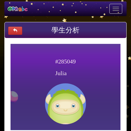
Toggle
navigati
學生分析
#285049
Julia