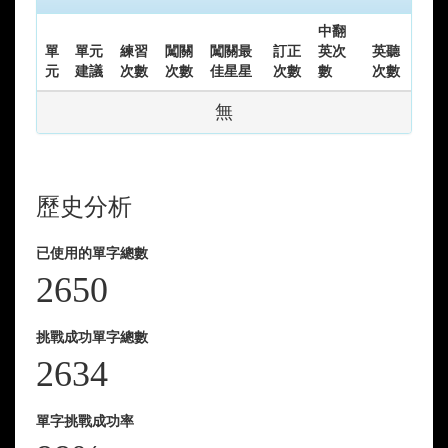
中翻
單
單元
練習
闖關
闖關最
訂正
英次
英聽
元
建議
次數
次數
佳星星
次數
數
次數
無
歷史分析
已使用的單字總數
2650
挑戰成功單字總數
2634
單字挑戰成功率