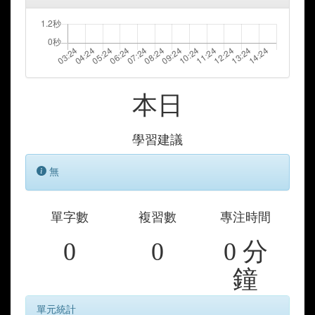
本日
學習建議
無
單字數
複習數
專注時間
0
0
0 分
鐘
單元統計