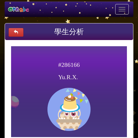
Toggle
navigati
學生分析
#286166
Yu.R.X.