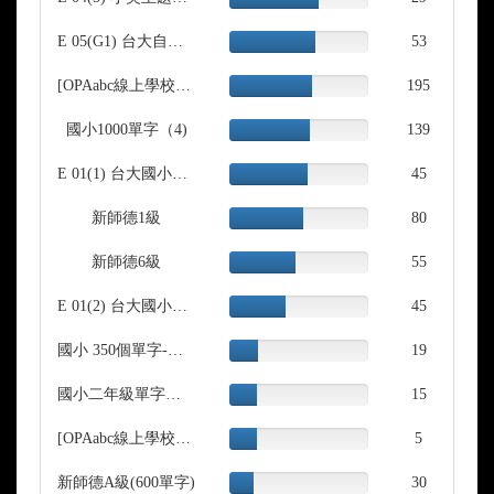
Complete
E 05(G1) 台大自編GEPT kid 1-2回
62.35%
53
Complete
[OPAabc線上學校001G]-GEPT Kids「小學英檢」Part I
60.00%
195
Complete
國小1000單字（4)
57.92%
139
Complete
E 01(1) 台大國小【初階拼音班】課內單字
56.25%
45
Complete
新師德1級
53.33%
80
Complete
新師德6級
47.83%
55
Complete
E 01(2) 台大國小【進階拼音班】課內單字
40.91%
45
Complete
國小 350個單字-初級
21.11%
19
Complete
國小二年級單字糖 (2)
20.00%
15
Complete
[OPAabc線上學校] 001A-單字班基礎課-體驗1
20.00%
5
Complete
新師德A級(600單字)
17.65%
30