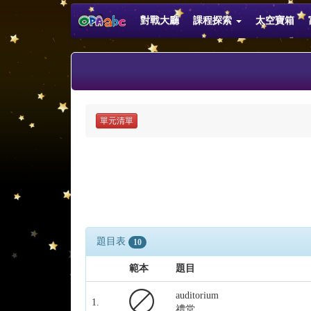
對戰大廳
課程探索
太空寶箱
單元清單
題目表
10
範本
題目
auditorium
1.
禮堂