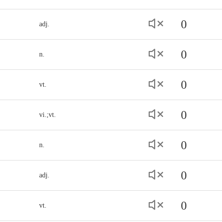
0
adj.
0
n.
0
vt.
0
vi.;vt.
0
n.
0
adj.
0
vt.