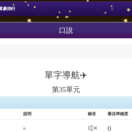
富豪排行
口說
單字導航✈️
第35單元
說明
錄音
最佳準確度
0
n.