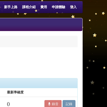
新手上路
課程介紹
費用
申請體驗
登入
最新準確度
0
錄音
記錄