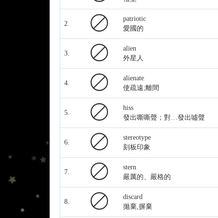
patriotic
2.
愛國的
alien
3.
外星人
alienate
4.
使疏遠;離間
hiss
5.
發出嘶嘶聲；對…發出噓聲
stereotype
6.
刻板印象
stern
7.
嚴厲的、嚴格的
discard
8.
拋棄,摒棄