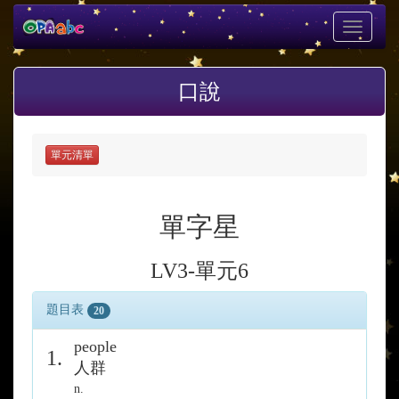
Toggle
navigati
口說
單元清單
單字星
LV3-單元6
題目表
20
people
1.
人群
n.