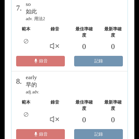
so
7.
如此
adv. 用法2
範本
錄音
最佳準確
最新準確
度
度
0
0
錄音
記錄
early
8.
早的
adj.adv.
範本
錄音
最佳準確
最新準確
度
度
0
0
錄音
記錄