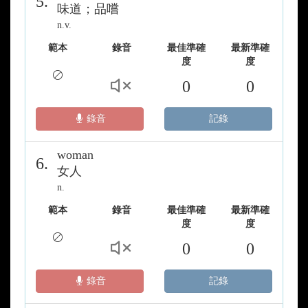
5.
味道；品嚐
n.v.
範本
錄音
最佳準確
最新準確
度
度
0
0
錄音
記錄
woman
6.
女人
n.
範本
錄音
最佳準確
最新準確
度
度
0
0
錄音
記錄