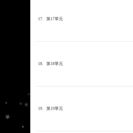
17.
第17單元
18.
第18單元
19.
第19單元