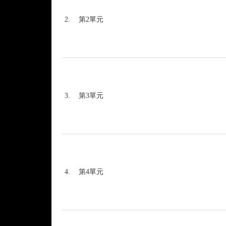
2.
第2單元
3.
第3單元
4.
第4單元