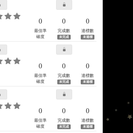
0
0
0
最佳準
完成數
達標數
確度
未完成
未達標
0
0
0
最佳準
完成數
達標數
確度
未完成
未達標
0
0
0
最佳準
完成數
達標數
確度
未完成
未達標