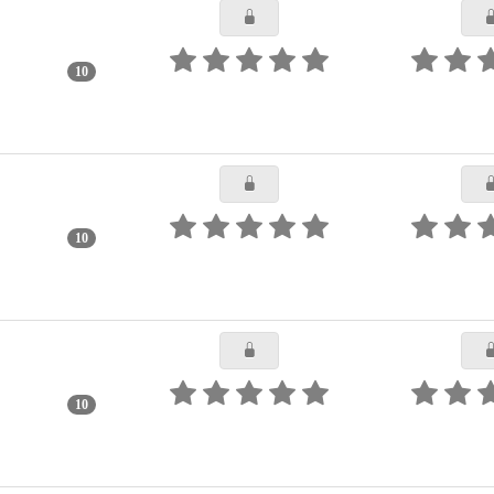
10
10
10