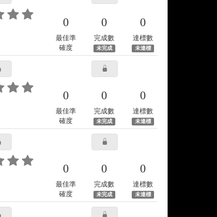
0
0
0
最佳準
完成數
達標數
確度
未完成
未達標
0
0
0
最佳準
完成數
達標數
確度
未完成
未達標
0
0
0
最佳準
完成數
達標數
確度
未完成
未達標