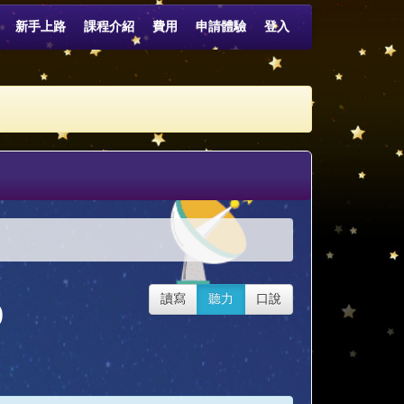
新手上路
課程介紹
費用
申請體驗
登入
讀寫
聽力
口說
)